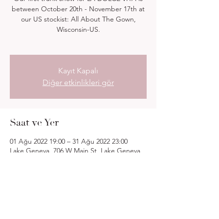
between October 20th - November 17th at
our US stockist: All About The Gown,
Wisconsin-US.
Kayıt Kapalı
Diğer etkinlikleri gör
Saat ve Yer
01 Ağu 2022 19:00 – 31 Ağu 2022 23:00
Lake Geneva, 706 W Main St, Lake Geneva,
WI 53147, Amerika Birleşik Devletleri
Bu Etkinliği Paylaş