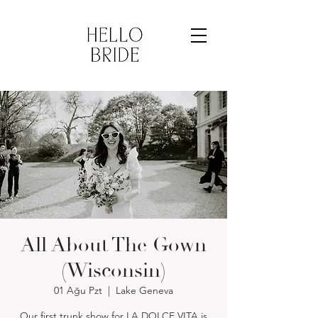
All About The Gown
(Wisconsin)
01 Ağu Pzt
  |  
Lake Geneva
Our first trunk show for LA DOLCE VITA is