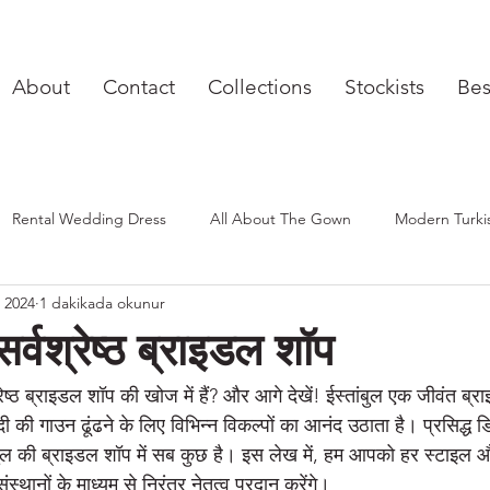
best bridal shop in istanbul, 2024 gelinlik fiyatları, vakko wedding, vakko gelinlik, pronovias, begüm salihoğlu, nihan peker
About
Contact
Collections
Stockists
Be
Rental Wedding Dress
All About The Gown
Modern Turki
 2024
1 dakikada okunur
 Bridal Gloves
Lace Bridal Gloves
Tulle Bridal Gloves
B
 सर्वश्रेष्ठ ब्राइडल शॉप
Best Bridal Shop in Wisconsin
Best Bridal Shop in Zurich
श्रेष्ठ ब्राइडल शॉप की खोज में हैं? और आगे देखें! ईस्तांबुल एक जीवंत ब
 की गाउन ढूंढने के लिए विभिन्न विकल्पों का आनंद उठाता है। प्रसिद्ध डि
ंबुल की ब्राइडल शॉप में सब कुछ है। इस लेख में, हम आपको हर स्टाइल औ
st Bridal Shops in Long Island
Best Bridal Shops in New York
ंस्थानों के माध्यम से निरंतर नेतृत्व प्रदान करेंगे।